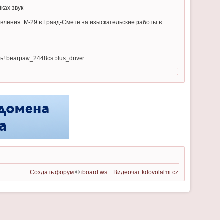
ках звук
вления. М-29 в Гранд-Смете на изыскательские работы в
ь! bearpaw_2448cs plus_driver
е
Создать форум
©
iboard.ws
Видеочат
kdovolalmi.cz