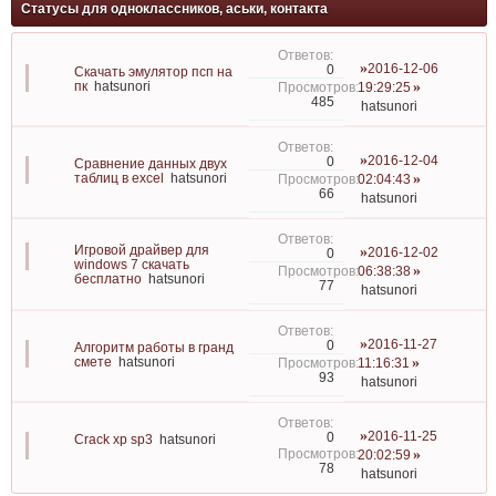
Статусы для одноклассников, аськи, контакта
2016-12-06
0
Скачать эмулятор псп на
пк
hatsunori
19:29:25
485
hatsunori
2016-12-04
0
Сравнение данных двух
таблиц в excel
hatsunori
02:04:43
66
hatsunori
Игровой драйвер для
2016-12-02
0
windows 7 скачать
06:38:38
бесплатно
hatsunori
77
hatsunori
2016-11-27
0
Алгоритм работы в гранд
смете
hatsunori
11:16:31
93
hatsunori
2016-11-25
0
Crack xp sp3
hatsunori
20:02:59
78
hatsunori