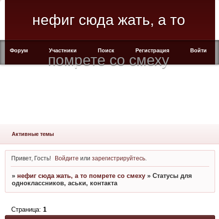
нефиг сюда жать, а то
Форум
Участники
Поиск
Регистрация
Войти
помрете со смеху
Активные темы
Привет, Гость!
Войдите
или
зарегистрируйтесь
.
»
нефиг сюда жать, а то помрете со смеху
»
Статусы для
одноклассников, аськи, контакта
Страница:
1