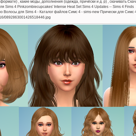
формате) , какие моды, дополнения (одежда, причёски и д. р) , скачивать Скача
 Sims 4 Pinkzombiecupcakes' Intense Heat Set Sims 4 Updates -- Sims 4 Finds
о Волосы для Sims 4 - Каталог файлов Симс 4 - sims-new Прически для Симс 4