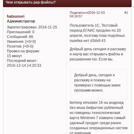
Чем открывать рар файлы?
Поделиться
2016-12-03
1
hatsunori
04:16:57
Администратор
Пользователь 1С, Тестовый
Зарегистрирован
: 2016-11-25
период ЕГАИС продлен по 20
Приглашений:
0
апреля, поэтому пока подобных.
Сообщений:
86
ошибка нет d3dx9 43
Уважение:
[+0/-0]
Позитив:
[+0/-0]
Добрый день сегодня я расскажу
Провел на форуме:
и научу вас открывать файлы в
15 минут
расширении iso. Если вы.
Последний визит:
2016-12-14 14:20:33
Добрый день, сегодня я
расскажу и покажу на
примерах с помощью каких
программ можно.
farming simulator 16 на андроид
без кеша бифштекс рубленный
из говядины технологическая
карта Windows 7 наверно самый
удачный продукт среди ранее
созданных операционных систем
от компании.