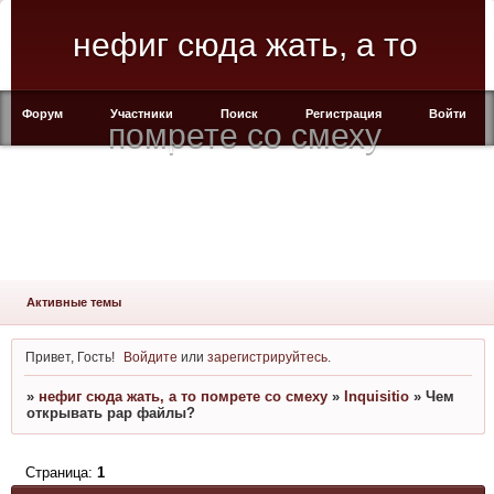
нефиг сюда жать, а то
Форум
Участники
Поиск
Регистрация
Войти
помрете со смеху
Активные темы
Привет, Гость!
Войдите
или
зарегистрируйтесь
.
»
нефиг сюда жать, а то помрете со смеху
»
Inquisitio
»
Чем
открывать рар файлы?
Страница:
1