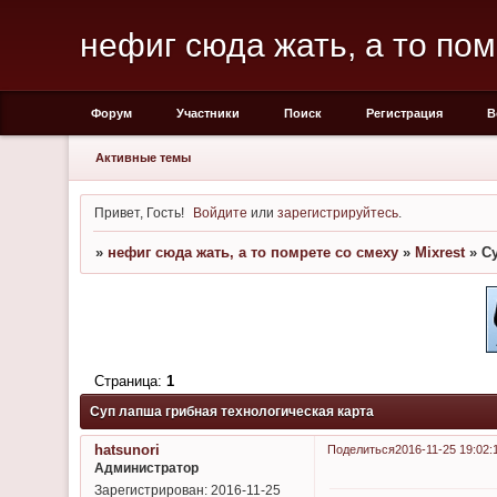
нефиг сюда жать, а то пом
Форум
Участники
Поиск
Регистрация
В
Активные темы
Привет, Гость!
Войдите
или
зарегистрируйтесь
.
»
нефиг сюда жать, а то помрете со смеху
»
Mixrest
»
С
Страница:
1
Суп лапша грибная технологическая карта
hatsunori
Поделиться
2016-11-25 19:02:
Администратор
Зарегистрирован
: 2016-11-25