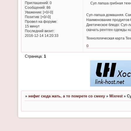
Приглашений:
0
Суп лапша грибная техн
Сообщений:
86
Уважение:
[+0/-0]
Суп-лапша домашняя. Самы
Позитив:
[+0/-0]
Наименование продуктов С
Провел на форуме:
Диетическое блюдо: Суп-ла
15 минут
скачать рентген одежды на
Последний визит:
2016-12-14 14:20:33
Технологическая карта Тех
0
Страница:
1
»
нефиг сюда жать, а то помрете со смеху
»
Mixrest
»
С